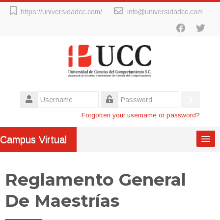
Skip
https://universidadcc.com/
info@universidadcc.com
to
main
content
Username
Log
Password
Forgotten your username or password?
in
Campus Virtual
Inicio
Reglamento General
Maestrías
De Maestrías
Titulación Por Experiencia