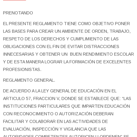
PRENOTANDO
Cursos
EL PRESENTE REGLAMENTO TIENE COMO OBJETIVO PONER
English ‎(en)‎
LAS BASES PARA CREAR UN AMBIENTE DE ORDEN, TRABAJO,
RESPETO DE LOS DERECHOS Y CUMPLIMIENTO DE LAS
Search
courses
OBLIGACIONES CON EL FIN DE EVITAR DISTRACCIONES
Sub
INNECESARIAS Y OBTENER UN BUEN RENDIMIENTO ESCOLAR
Y DE ESTA MANERA LOGRAR LA FORMACIÓN DE EXCELENTES
PROFESIONISTAS.
REGLAMENTO GENERAL.
DE ACUERDO A LA LEY GENERAL DE EDUCACIÓN EN EL
ARTICULO 57, FRACCION V, DONDE SE ESTABLECE QUE: “LAS
INSTITUCIONES PARTICULARES QUE IMPARTEN EDUCACIÓN
CON RECONOCIMIENTO O AUTORIZACIÓN DEBERAN
FACILITAR Y COLABORAR EN LAS ACTIVIDADES DE
EVALUACIÓN, INSPECCIÓN Y VIGILANCIA QUE LAS
AUTORIDADES COMPETENTES AUTORICEN U ORDENEN” SE