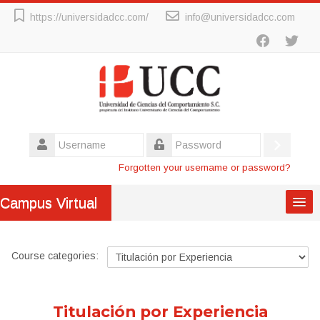
Skip
https://universidadcc.com/
info@universidadcc.com
to
main
content
Username
Log
Password
Forgotten your username or password?
in
Campus Virtual
Inicio
Course categories:
Maestrías
Titulación por Experiencia
Titulación Por Experiencia